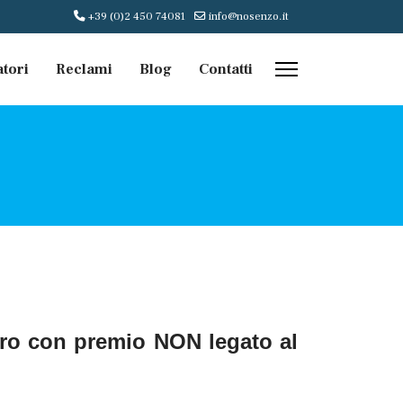
+39 (0)2 450 74081
info@nosenzo.it
atori
Reclami
Blog
Contatti
oro con premio NON legato al