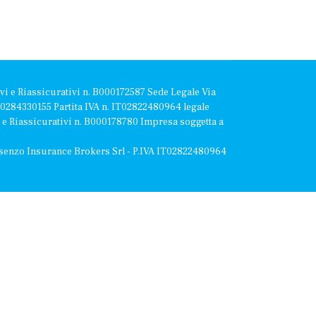
vi e Riassicurativi n. B000172587 Sede Legale Via
e 10284330155 Partita IVA n. IT02822480964 legale
vi e Riassicurativi n. B000178780 Impresa soggetta a
senzo Insurance Brokers Srl - P.IVA IT02822480964