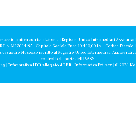
ne assicurativa con iscrizione al Registro Unico Intermediari Assicurati
l R.E.A. MI 2634195 - Capitale Sociale Euro 10.400,00 i.v. - Codice Fiscal
t: Alessandro Nosenzo iscritto al Registro Unico Intermediari Assicurati
controllo da parte dell'IVASS.
ing
|
Informativa IDD allegato 4TER
|
Informativa Privacy
| © 2026 No