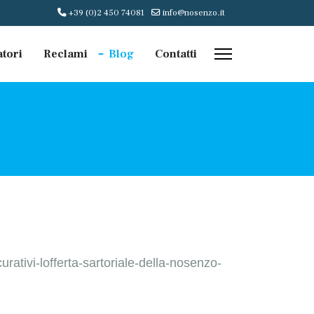
+39 (0)2 450 74081
info@nosenzo.it
atori
Reclami
Blog
Contatti
urativi-lofferta-sartoriale-della-nosenzo-