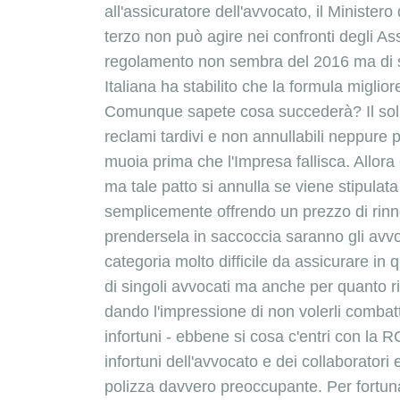
all'assicuratore dell'avvocato, il Ministero
terzo non può agire nei confronti degli A
regolamento non sembra del 2016 ma di sec
Italiana
ha stabilito che la formula miglio
Comunque sapete cosa succederà? Il solito s
reclami tardivi e non annullabili neppure 
muoia prima che l'Impresa fallisca. Allora ci
ma tale patto si annulla se viene stipulat
semplicemente offrendo un prezzo di rinno
prendersela in saccoccia saranno gli avvoc
categoria molto difficile da assicurare in 
di singoli avvocati ma anche per quanto ri
dando l'impressione di non volerli combatt
infortuni - ebbene si cosa c'entri con la 
infortuni dell'avvocato e dei collaboratori
polizza davvero preoccupante. Per fortuna 