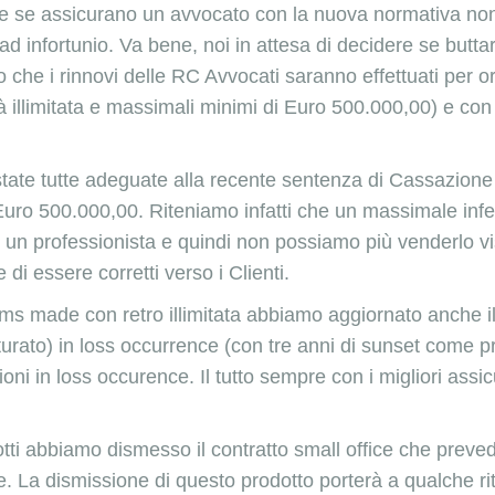
e se assicurano un avvocato con la nuova normativa non
ad infortunio. Va bene, noi in attesa di decidere se buttar
to che i rinnovi delle RC Avvocati saranno effettuati per 
ività illimitata e massimali minimi di Euro 500.000,00) e 
tate tutte adeguate alla recente
sentenza di Cassazione
a Euro 500.000,00. Riteniamo infatti che un massimale inf
 un professionista e quindi non possiamo più venderlo vi
di essere corretti verso i Clienti.
aims made con retro illimitata abbiamo aggiornato anche il
turato) in loss occurrence (con tre anni di sunset come pr
ioni in loss occurence. Il tutto sempre con i migliori assic
otti abbiamo dismesso il contratto small office che preved
e. La dismissione di questo prodotto porterà a qualche rit