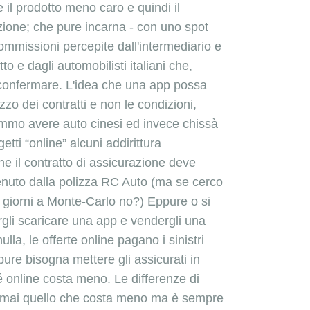
e il prodotto meno caro e quindi il
azione; che pure incarna - con uno spot
ommissioni percepite dall'intermediario e
to e dagli automobilisti italiani che,
 confermare. L'idea che una app possa
zzo dei contratti e non le condizioni,
vremmo avere auto cinesi ed invece chissà
tti “online” alcuni addirittura
he il contratto di assicurazione deve
tenuto dalla polizza RC Auto (ma se cerco
 giorni a Monte-Carlo no?) Eppure o si
argli scaricare una app e vendergli una
a, le offerte online pagano i sinistri
ppure bisogna mettere gli assicurati in
é online costa meno. Le differenze di
è mai quello che costa meno ma è sempre