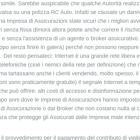
 simile. Sarebbe auspicabile che qualche Autorità realizz
rivalsa su una polizza RC Auto. Infatti se causate un da
a Impresa di Assicurazioni state sicuri che i migliori av
i senza fissa dimora allora potete anche correre il rischi
 e senza l'assistenza di un agente o broker assicurativo. 
ppo senza finire in galera) perché non possono neppure 
. Del resto pensateci: Internet è una grande rete libera e 
telefoniche (cioè i nemici della rete per definizione) ch
 ma tartassano anche i clienti vendendo, molto spesso, il
sioni sono praticamente gratuite) il segnale Internet a
o che può offrire: alti costi di accesso e disinformazione
po anni dove le Imprese di Assicurazioni hanno imposto le
i Assicurazione o dal Broker che non costano nulla al c
za che protegge gli Assicurati dalle Imprese male inten
 il
provvedimento per il pagamento del contributo di vigil