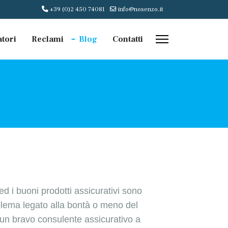
+39 (0)2 450 74081
info@nosenzo.it
atori
Reclami
Blog
Contatti
ed i buoni prodotti assicurativi sono
oblema legato alla bontà o meno del
 un bravo consulente assicurativo a