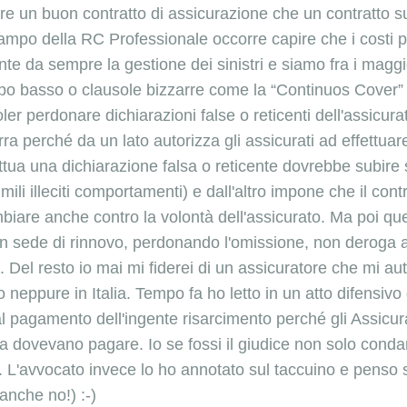
vere un buon contratto di assicurazione che un contratto
po della RC Professionale occorre capire che i costi per
e da sempre la gestione dei sinistri e siamo fra i maggior
po basso o clausole bizzarre come la “Continuos Cover” 
ler perdonare dichiarazioni false o reticenti dell'assicurat
rra perché da un lato autorizza gli assicurati ad effettuare
ua una dichiarazione falsa o reticente dovrebbe subire sa
ili illeciti comportamenti) e dall'altro impone che il contr
are anche contro la volontà dell'assicurato. Ma poi ques
n sede di rinnovo, perdonando l'omissione, non deroga al
 Del resto io mai mi fiderei di un assicuratore che mi aut
neppure in Italia. Tempo fa ho letto in un atto difensivo
al pagamento dell'ingente risarcimento perché gli Assicu
ra dovevano pagare. Io se fossi il giudice non solo conda
. L'avvocato invece lo ho annotato sul taccuino e penso 
anche no!) :-)