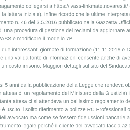
 pagamento collegarsi a
https://ivass-linkmate.novares.it/
la lettera iniziale). Infine ricordo che le ultime interpre
mento n. 46 del 3.5.2016
pubblicato nella Gazzetta Uffici
i una procedura di gestione dei reclami da aggiornare a
'IVASS e modificare il modello 7B.
o
due interessanti giornate di formazione (11.11.2016 e 
e una valida fonte di informazioni consente anche di avere 
n costo irrisorio. Maggiori dettagli sul sito del Sindacat
i 5 anni dalla pubblicazione della Legge che rendeva obb
in attesa di un regolamento del Ministero della Giustizia)
i
tanta attesa ci si attendeva un bellissimo regolamento d
è uscito il solito riferimento a polizze RC Professionali 
ell'avvocato ma come se fossero fideiussioni bancarie a
trumento legale perché il cliente dell'avvocato faccia azi