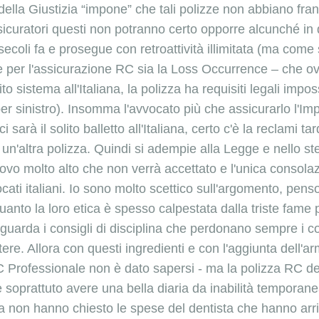
 della Giustizia “impone” che tali polizze non abbiano franc
ssicuratori questi non potranno certo opporre alcunché in
oli fa e prosegue con retroattività illimitata (ma come 
re per l'assicurazione RC sia la Loss Occurrence – che ov
istema all'Italiana, la polizza ha requisiti legali imposs
per sinistro). Insomma l'avvocato più che assicurarlo l'
 sarà il solito balletto all'Italiana, certo c'è la reclami ta
a un'altra polizza. Quindi si adempie alla Legge e nello st
vo molto alto che non verrà accettato e l'unica consolaz
ati italiani. Io sono molto scettico sull'argomento, penso
quanto la loro etica è spesso calpestata dalla triste fame 
guarda i consigli di disciplina che perdonano sempre i co
ere. Allora con questi ingredienti e con l'aggiunta dell'ar
RC Professionale non è dato sapersi - ma la polizza RC d
 e soprattuto avere una bella diaria da inabilità temporan
non hanno chiesto le spese del dentista che hanno arricch