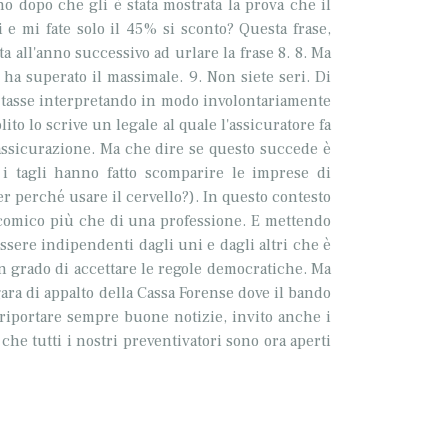
ano dopo che gli è stata mostrata la prova che il
ri e mi fate solo il 45% si sconto? Questa frase,
a all'anno successivo ad urlare la frase 8. 8. Ma
ha superato il massimale. 9. Non siete seri. Di
e tasse interpretando in modo involontariamente
ito lo scrive un legale al quale l'assicuratore fa
assicurazione. Ma che dire se questo succede è
 i tagli hanno fatto scomparire le imprese di
er perché usare il cervello?). In questo contesto
m comico più che di una professione. E mettendo
essere indipendenti dagli uni e dagli altri che è
n grado di accettare le regole democratiche. Ma
ara di appalto della Cassa Forense dove il bando
 riportare sempre buone notizie, invito anche i
he tutti i nostri
preventivatori
sono ora aperti