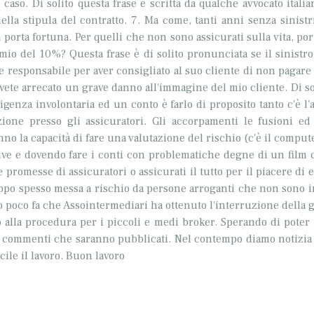
 caso. Di solito questa frase è scritta da qualche avvocato itali
o della stipula del contratto. 7. Ma come, tanti anni senza sinist
 porta fortuna. Per quelli che non sono assicurati sulla vita, port
io del 10%? Questa frase è di solito pronunciata se il sinistro 
te responsabile per aver consigliato al suo cliente di non pagar
Avete arrecato un grave danno all'immagine del mio cliente. Di sol
enza involontaria ed un conto è farlo di proposito tanto c'è l'
ione presso gli assicuratori. Gli accorpamenti le fusioni ed
o la capacità di fare una valutazione del rischio (c'è il comput
rative e dovendo fare i conti con problematiche degne di un fil
 promesse di assicuratori o assicurati il tutto per il piacere di 
roppo spesso messa a rischio da persone arroganti che non sono i
o poco fa che
Assointermediari
ha ottenuto l'interruzione della g
o alla procedura per i piccoli e medi broker. Sperando di poter
i commenti che saranno pubblicati. Nel contempo diamo notizia c
ile il lavoro. Buon lavoro