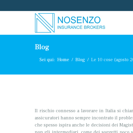
Blog
Sei qui:
Home
Blog
Le 10 cose (agosto 
Il rischio connesso a lavorare in Italia si chi
assicuratori hanno sempre incontrato il problem
che spesso ispira anche le decisioni dei Magist
non gli intermediari, come dei soggetti poco 