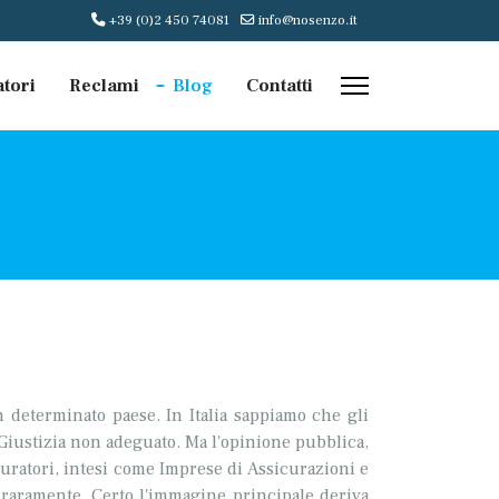
+39 (0)2 450 74081
info@nosenzo.it
atori
Reclami
Blog
Contatti
un determinato paese. In Italia sappiamo che gli
 Giustizia non adeguato. Ma l'opinione pubblica,
curatori, intesi come Imprese di Assicurazioni e
 raramente. Certo l'immagine principale deriva