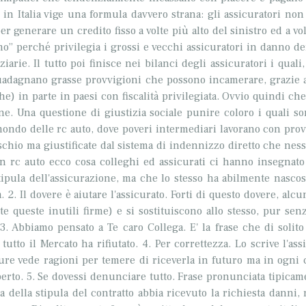
é in Italia vige una formula davvero strana: gli assicuratori no
er generare un credito fisso a volte più alto del sinistro ed a 
mo” perché privilegia i grossi e vecchi assicuratori in danno d
arie. Il tutto poi finisce nei bilanci degli assicuratori i quali
adagnano grasse provvigioni che possono incamerare, grazie a
he) in parte in paesi con fiscalità privilegiata. Ovvio quindi ch
ne. Una questione di giustizia sociale punire coloro i quali s
 mondo delle rc auto, dove poveri intermediari lavorano con prov
 rischio ma giustificate dal sistema di indennizzo diretto che ne
rc auto ecco cosa colleghi ed assicurati ci hanno insegnato o
stipula dell'assicurazione, ma che lo stesso ha abilmente nasc
 2. Il dovere è aiutare l'assicurato. Forti di questo dovere, al
te queste inutili firme) e si sostituiscono allo stesso, pur se
3. Abbiamo pensato a Te caro Collega. E' la frase che di solit
tutto il Mercato ha rifiutato. 4. Per correttezza. Lo scrive l'
ure vede ragioni per temere di riceverla in futuro ma in ogni c
perto. 5. Se dovessi denunciare tutto. Frase pronunciata tipica
a della stipula del contratto abbia ricevuto la richiesta danni