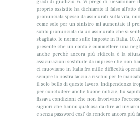
gradi di giudizio. 6. Vi prego di riesaminare il
proprio assistito ha dichiarato il falso all'att
pronunciata spesso da assicurati sulla vita, non
come solo per un sinistro mi aumentate il prem
solito pronunciata da un assicurato che si sen
sbagliato, le norme sulle imposte in Italia. 10. 
presente che un conto è commettere una neglig
anche perchè ancora più ridicola è la situaz
assicurazioni sostituite da imprese che non hann
ci muoviamo in Italia fra mille difficoltà ope
sempre la nostra faccia a rischio per le mancate
il solo bello di questo lavoro. Indipendenza t
per concludere anche buone notizie, ho saput
fissava condizioni che non favorivano l'access
signori che hanno qualcosa da dire ad inviarc
e senza password cosi' da rendere ancora più fac