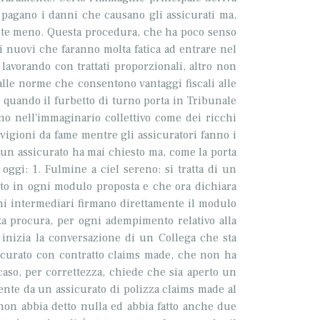
n pagano i danni che causano gli assicurati ma,
volte meno. Questa procedura, che ha poco senso
ei nuovi che faranno molta fatica ad entrare nel
, lavorando con trattati proporzionali, altro non
lle norme che consentono vantaggi fiscali alle
e quando il furbetto di turno porta in Tribunale
ono nell'immaginario collettivo come dei ricchi
vigioni da fame mentre gli assicuratori fanno i
ssun assicurato ha mai chiesto ma, come la porta
ggi: 1. Fulmine a ciel sereno: si tratta di un
osto in ogni modulo proposta e che ora dichiara
cuni intermediari firmano direttamente il modulo
nza procura, per ogni adempimento relativo alla
o inizia la conversazione di un Collega che sta
assicurato con contratto claims made, che non ha
aso, per correttezza, chiede che sia aperto un
mente da un assicurato di polizza claims made al
, non abbia detto nulla ed abbia fatto anche due