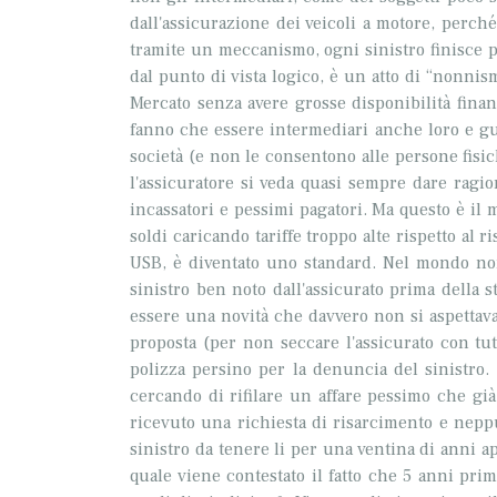
dall'assicurazione dei veicoli a motore, perch
tramite un meccanismo, ogni sinistro finisce p
dal punto di vista logico, è un atto di “nonnis
Mercato senza avere grosse disponibilità finanzi
fanno che essere intermediari anche loro e gu
società (e non le consentono alle persone fisic
l'assicuratore si veda quasi sempre dare ragio
incassatori e pessimi pagatori. Ma questo è il
soldi caricando tariffe troppo alte rispetto al
USB, è diventato uno standard. Nel mondo non 
sinistro ben noto dall'assicurato prima della 
essere una novità che davvero non si aspettava.
proposta (per non seccare l'assicurato con tut
polizza persino per la denuncia del sinistro. 
cercando di rifilare un affare pessimo che già 
ricevuto una richiesta di risarcimento e nepp
sinistro da tenere li per una ventina di anni a
quale viene contestato il fatto che 5 anni prim