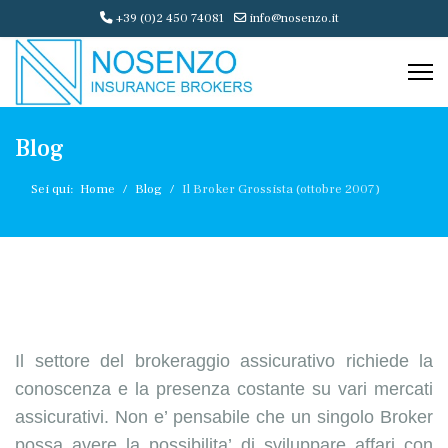
+39 (0)2 450 74081
info@nosenzo.it
Blog
Sei qui:
Home
Blog
Il Broker Grossista (ottobre 2007)
Il settore del brokeraggio assicurativo richiede la
conoscenza e la presenza costante su vari mercati
assicurativi. Non e’ pensabile che un singolo Broker
possa avere la possibilita’ di sviluppare affari con